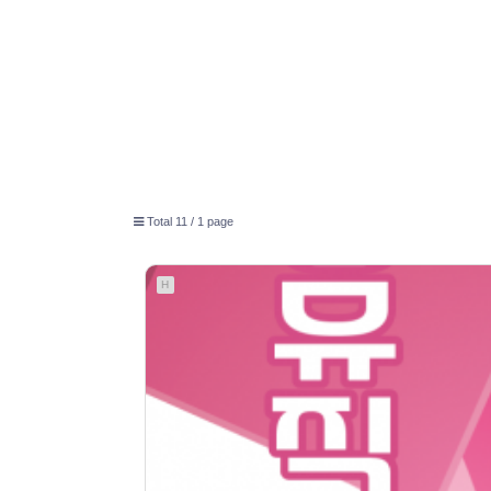
Total 11 /
1 page
H