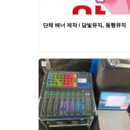
단체 배너 제작 / 담빛뮤직, 동행뮤직
332
08-21
HjSOUND
H