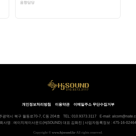
음향담당
232
07-12
HjSOUND
개인정보처리방침
이용약관
이메일주소 무단수집거부
주광역시 북구 월동로70-7, C동 204호
TEL: 010.9373.3117
E-mail: alcom@nate.
회사명 : 에이치제이사운드(HjSOUND) 대표 김화진 | 사업자등록정보 : 475-16-0246
Copyright
©
www.hjsound.kr
All rights reserved.